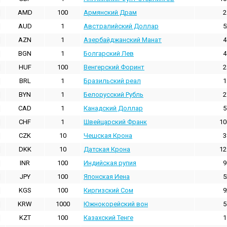
AMD
100
Армянский Драм
2
AUD
1
Австралийский Доллар
5
AZN
1
Азербайджанский Манат
4
BGN
1
Болгарский Лев
4
HUF
100
Венгерский Форинт
2
BRL
1
Бразильский реал
1
BYN
1
Белорусский Рубль
2
CAD
1
Канадский Доллар
5
CHF
1
Швейцарский Франк
10
CZK
10
Чешская Крона
3
DKK
10
Датская Крона
12
INR
100
Индийская pупия
9
JPY
100
Японская Иена
5
KGS
100
Киргизский Сом
9
KRW
1000
Южнокорейский вон
5
KZT
100
Казахский Тенге
1