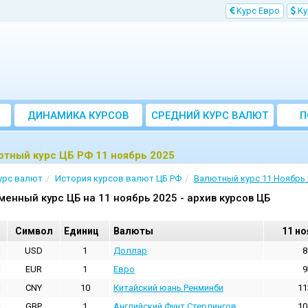
Kурс Евро
Kу
ДИНАМИКА КУРСОВ
CРЕДНИЙ КУРС ВАЛЮТ
П
ЗА МЕСЯЦ
тный курс ЦБ РФ 11 ноябрь 2025
урс валют
История курсов валют ЦБ РФ
Валютный курс 11 Ноябрь 
менный курс ЦБ на 11 ноябрь 2025 - архив курсов ЦБ
Cимвол
Единиц
Валюты
11 но
USD
1
Доллар
8
EUR
1
Евро
9
CNY
10
Китайский юань Ренминби
11
GBP
1
Английский Фунт Стерлингов
10