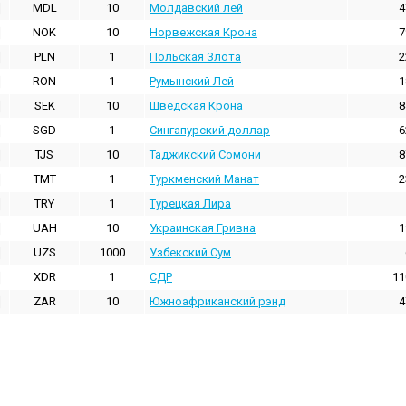
MDL
10
Молдавский лей
4
NOK
10
Норвежская Крона
7
PLN
1
Польская Злота
2
RON
1
Румынский Лей
1
SEK
10
Шведская Крона
8
SGD
1
Сингапурский доллар
6
TJS
10
Таджикский Сомони
8
TMT
1
Туркменский Манат
2
TRY
1
Турецкая Лира
UAH
10
Украинская Гривна
1
UZS
1000
Узбекский Сум
XDR
1
СДР
11
ZAR
10
Южноафриканский рэнд
4