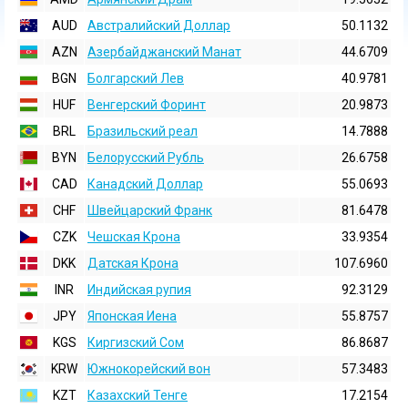
AUD
Австралийский Доллар
50.1132
AZN
Азербайджанский Манат
44.6709
BGN
Болгарский Лев
40.9781
HUF
Венгерский Форинт
20.9873
BRL
Бразильский реал
14.7888
BYN
Белорусский Рубль
26.6758
CAD
Канадский Доллар
55.0693
CHF
Швейцарский Франк
81.6478
CZK
Чешская Крона
33.9354
DKK
Датская Крона
107.6960
INR
Индийская pупия
92.3129
JPY
Японская Иена
55.8757
KGS
Киргизский Сом
86.8687
KRW
Южнокорейский вон
57.3483
KZT
Казахский Тенге
17.2154