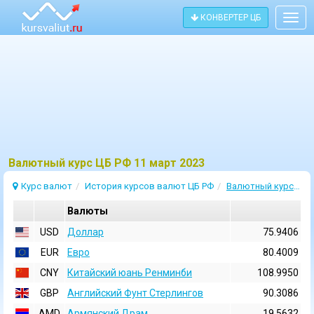
КОНВЕРТЕР ЦБ
Togg
navig
Bалютный курс ЦБ РФ 11 март 2023
Курс валют
История курсов валют ЦБ РФ
Валютный курс 11 Март 2023
Валюты
USD
Доллар
75.9406
EUR
Евро
80.4009
CNY
Китайский юань Ренминби
108.9950
GBP
Английский Фунт Стерлингов
90.3086
AMD
Армянский Драм
19.5632