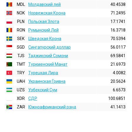
MDL
Молдавский лей
40.4538
NOK
Норвежская Крона
71.2495
PLN
Польская Злота
17.1741
RON
Румынский Лей
16.3718
SEK
Шведская Крона
70.5394
SGD
Сингапурский доллар
56.0117
TJS
Таджикский Сомони
69.5841
TMT
Туркменский Манат
21.6973
TRY
Турецкая Лира
4.0082
UAH
Украинская Гривна
20.5624
UZS
Узбекский Сум
6.6573
XDR
СДР
100.6851
ZAR
Южноафриканский рэнд
41.1413