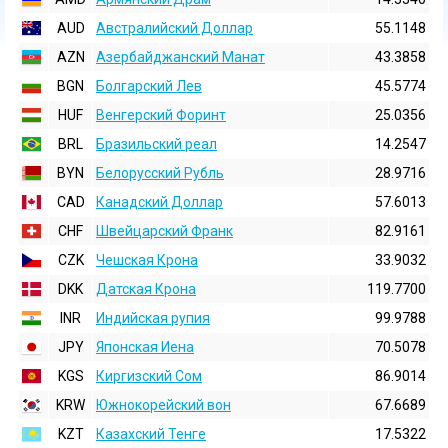
AUD
Австралийский Доллар
55.1148
AZN
Азербайджанский Манат
43.3858
BGN
Болгарский Лев
45.5774
HUF
Венгерский Форинт
25.0356
BRL
Бразильский реал
14.2547
BYN
Белорусский Рубль
28.9716
CAD
Канадский Доллар
57.6013
CHF
Швейцарский Франк
82.9161
CZK
Чешская Крона
33.9032
DKK
Датская Крона
119.7700
INR
Индийская pупия
99.9788
JPY
Японская Иена
70.5078
KGS
Киргизский Сом
86.9014
KRW
Южнокорейский вон
67.6689
KZT
Казахский Тенге
17.5322