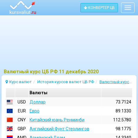
КОНВЕРТЕР ЦБ
Togg
navig
Bалютный курс ЦБ РФ 11 декабрь 2020
Курс валют
История курсов валют ЦБ РФ
Валютный курс 11 Декабрь 2020
Валюты
USD
Доллар
73.7124
EUR
Евро
89.1330
CNY
Китайский юань Ренминби
112.5780
GBP
Английский Фунт Стерлингов
98.1775
AMD
Армянский Драм
14.3340