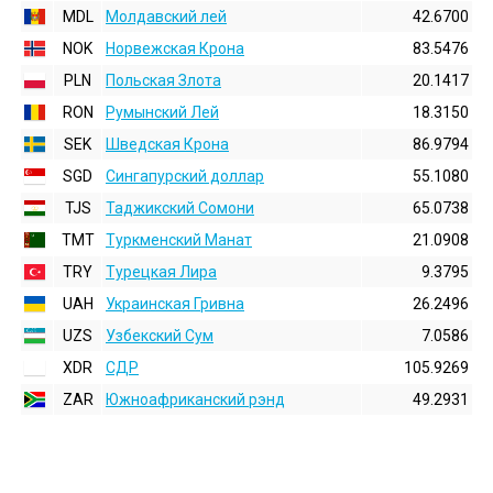
MDL
Молдавский лей
42.6700
NOK
Норвежская Крона
83.5476
PLN
Польская Злота
20.1417
RON
Румынский Лей
18.3150
SEK
Шведская Крона
86.9794
SGD
Сингапурский доллар
55.1080
TJS
Таджикский Сомони
65.0738
TMT
Туркменский Манат
21.0908
TRY
Турецкая Лира
9.3795
UAH
Украинская Гривна
26.2496
UZS
Узбекский Сум
7.0586
XDR
СДР
105.9269
ZAR
Южноафриканский рэнд
49.2931