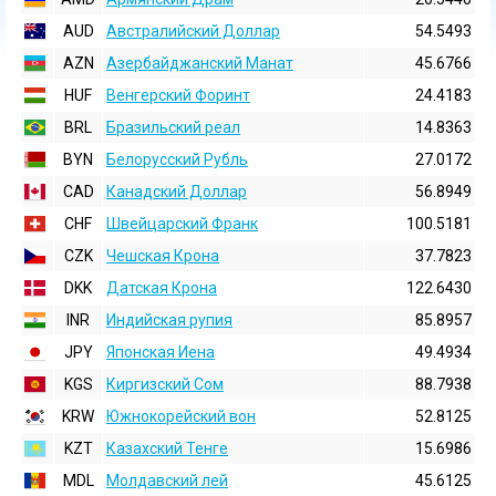
AUD
Австралийский Доллар
54.5493
AZN
Азербайджанский Манат
45.6766
HUF
Венгерский Форинт
24.4183
BRL
Бразильский реал
14.8363
BYN
Белорусский Рубль
27.0172
CAD
Канадский Доллар
56.8949
CHF
Швейцарский Франк
100.5181
CZK
Чешская Крона
37.7823
DKK
Датская Крона
122.6430
INR
Индийская pупия
85.8957
JPY
Японская Иена
49.4934
KGS
Киргизский Сом
88.7938
KRW
Южнокорейский вон
52.8125
KZT
Казахский Тенге
15.6986
MDL
Молдавский лей
45.6125