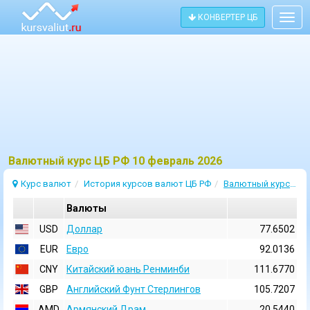
КОНВЕРТЕР ЦБ
Togg
navig
Bалютный курс ЦБ РФ 10 февраль 2026
Курс валют
История курсов валют ЦБ РФ
Валютный курс 10 Февраль 2026
Валюты
USD
Доллар
77.6502
EUR
Евро
92.0136
CNY
Китайский юань Ренминби
111.6770
GBP
Английский Фунт Стерлингов
105.7207
AMD
Армянский Драм
20.5440