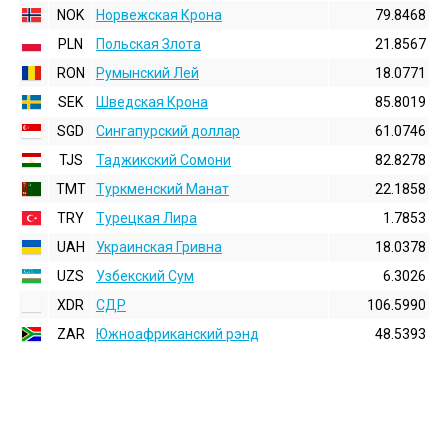
NOK
Норвежская Крона
79.8468
PLN
Польская Злота
21.8567
RON
Румынский Лей
18.0771
SEK
Шведская Крона
85.8019
SGD
Сингапурский доллар
61.0746
TJS
Таджикский Сомони
82.8278
TMT
Туркменский Манат
22.1858
TRY
Турецкая Лира
1.7853
UAH
Украинская Гривна
18.0378
UZS
Узбекский Сум
6.3026
XDR
СДР
106.5990
ZAR
Южноафриканский рэнд
48.5393