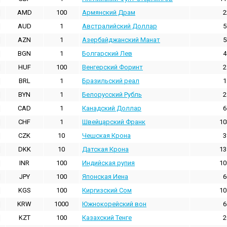
AMD
100
Армянский Драм
2
AUD
1
Австралийский Доллар
5
AZN
1
Азербайджанский Манат
5
BGN
1
Болгарский Лев
4
HUF
100
Венгерский Форинт
2
BRL
1
Бразильский реал
1
BYN
1
Белорусский Рубль
2
CAD
1
Канадский Доллар
6
CHF
1
Швейцарский Франк
10
CZK
10
Чешская Крона
3
DKK
10
Датская Крона
13
INR
100
Индийская pупия
10
JPY
100
Японская Иена
6
KGS
100
Киргизский Сом
10
KRW
1000
Южнокорейский вон
6
KZT
100
Казахский Тенге
2