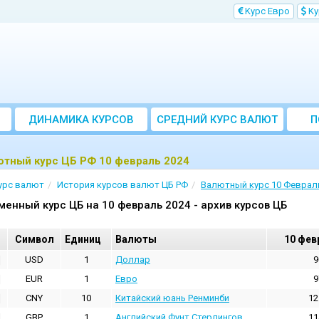
Kурс Евро
Kу
ДИНАМИКА КУРСОВ
CРЕДНИЙ КУРС ВАЛЮТ
П
ЗА МЕСЯЦ
ютный курс ЦБ РФ 10 февраль 2024
урс валют
История курсов валют ЦБ РФ
Валютный курс 10 Феврал
менный курс ЦБ на 10 февраль 2024 - архив курсов ЦБ
Cимвол
Единиц
Валюты
10 фев
USD
1
Доллар
9
EUR
1
Евро
9
CNY
10
Китайский юань Ренминби
12
GBP
1
Английский Фунт Стерлингов
11