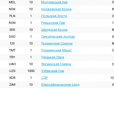
MDL
10
Молдавский лей
5
NOK
10
Норвежская Крона
8
PLN
1
Польская Злота
2
RON
1
Румынский Лей
1
SEK
10
Шведская Крона
8
SGD
1
Сингапурский доллар
6
TJS
10
Таджикский Сомони
8
TMT
1
Туркменский Манат
2
TRY
1
Турецкая Лира
UAH
10
Украинская Гривна
2
UZS
1000
Узбекский Сум
XDR
1
СДР
12
ZAR
10
Южноафриканский рэнд
4