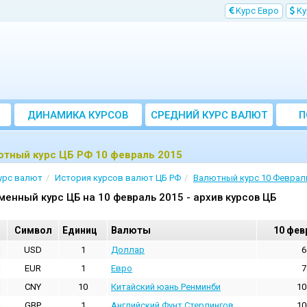
Kурс Евро
Kу
ДИНАМИКА КУРСОВ
CРЕДНИЙ КУРС ВАЛЮТ
П
ЗА МЕСЯЦ
ютный курс ЦБ РФ 10 февраль 2015
урс валют
История курсов валют ЦБ РФ
Валютный курс 10 Феврал
менный курс ЦБ на 10 февраль 2015 - архив курсов ЦБ
Cимвол
Единиц
Валюты
10 фев
USD
1
Доллар
6
EUR
1
Евро
7
CNY
10
Китайский юань Ренминби
10
GBP
1
Английский Фунт Стерлингов
10