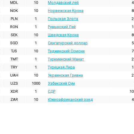
MDL
10
Молдавский лей
4
NOK
10
Норвежская Крона
8
PLN
1
Польская Злота
2
RON
1
Румынский Лей
1
SEK
10
Шведская Крона
8
SGD
1
Сингапурский доллар
5
TJS
10
Таджикский Сомони
7
TMT
1
Туркменский Манат
2
TRY
1
Турецкая Лира
1
UAH
10
Украинская Гривна
2
UZS
1000
Узбекский Сум
XDR
1
СДР
10
ZAR
10
Южноафриканский рэнд
4