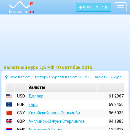
КОНВЕРТЕР ЦБ
Togg
navig
Bалютный курс ЦБ РФ 10 октябрь 2015
Курс валют
История курсов валют ЦБ РФ
Валютный курс 10 Октябрь 2015
Валюты
USD
Доллар
61.2967
EUR
Евро
69.3450
CNY
Китайский юань Ренминби
96.6033
GBP
Английский Фунт Стерлингов
94.1885
AMD
Армянский Драм
12.9318