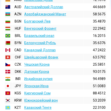
AUD
Австралийский Доллар
44.6669
AZN
Азербайджанский Манат
58.5675
BGN
Болгарский Лев
35.4870
HUF
Венгерский Форинт
22.2942
BRL
Бразильский реал
16.2015
BYN
Белорусский Рубль
35.6376
CAD
Канадский Доллар
47.2422
CHF
Швейцарский Франк
63.5792
CZK
Чешская Крона
25.5851
DKK
Датская Крона
93.0175
INR
Индийская pупия
94.4989
JPY
Японская Иена
51.0083
KGS
Киргизский Сом
88.4512
KRW
Южнокорейский вон
53.2039
KZT
Казахский Тенге
22.3100