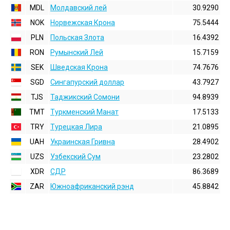
MDL
Молдавский лей
30.9290
NOK
Норвежская Крона
75.5444
PLN
Польская Злота
16.4392
RON
Румынский Лей
15.7159
SEK
Шведская Крона
74.7676
SGD
Сингапурский доллар
43.7927
TJS
Таджикский Сомони
94.8939
TMT
Туркменский Манат
17.5133
TRY
Турецкая Лира
21.0895
UAH
Украинская Гривна
28.4902
UZS
Узбекский Сум
23.2802
XDR
СДР
86.3689
ZAR
Южноафриканский рэнд
45.8842