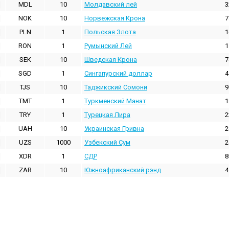
MDL
10
Молдавский лей
3
NOK
10
Норвежская Крона
7
PLN
1
Польская Злота
1
RON
1
Румынский Лей
1
SEK
10
Шведская Крона
7
SGD
1
Сингапурский доллар
4
TJS
10
Таджикский Сомони
9
TMT
1
Туркменский Манат
1
TRY
1
Турецкая Лира
2
UAH
10
Украинская Гривна
2
UZS
1000
Узбекский Сум
2
XDR
1
СДР
8
ZAR
10
Южноафриканский рэнд
4