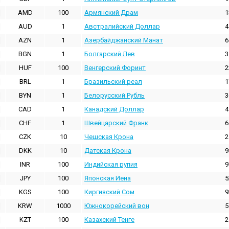
AMD
100
Армянский Драм
1
AUD
1
Австралийский Доллар
4
AZN
1
Азербайджанский Манат
6
BGN
1
Болгарский Лев
3
HUF
100
Венгерский Форинт
2
BRL
1
Бразильский реал
1
BYN
1
Белорусский Рубль
3
CAD
1
Канадский Доллар
4
CHF
1
Швейцарский Франк
6
CZK
10
Чешская Крона
2
DKK
10
Датская Крона
9
INR
100
Индийская pупия
9
JPY
100
Японская Иена
5
KGS
100
Киргизский Сом
9
KRW
1000
Южнокорейский вон
5
KZT
100
Казахский Тенге
2