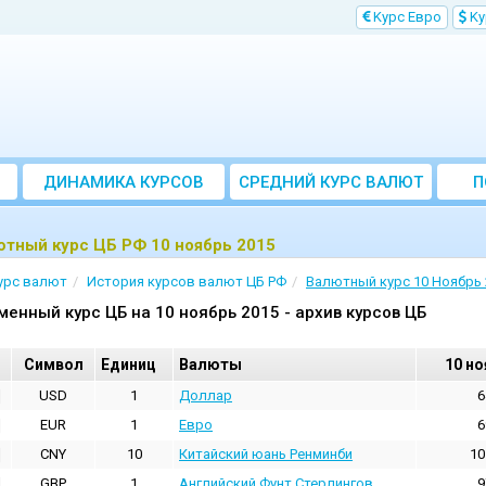
Kурс Евро
Kу
ДИНАМИКА КУРСОВ
CРЕДНИЙ КУРС ВАЛЮТ
П
ЗА МЕСЯЦ
тный курс ЦБ РФ 10 ноябрь 2015
урс валют
История курсов валют ЦБ РФ
Валютный курс 10 Ноябрь 
менный курс ЦБ на 10 ноябрь 2015 - архив курсов ЦБ
Cимвол
Единиц
Валюты
10 но
USD
1
Доллар
6
EUR
1
Евро
6
CNY
10
Китайский юань Ренминби
10
GBP
1
Английский Фунт Стерлингов
9