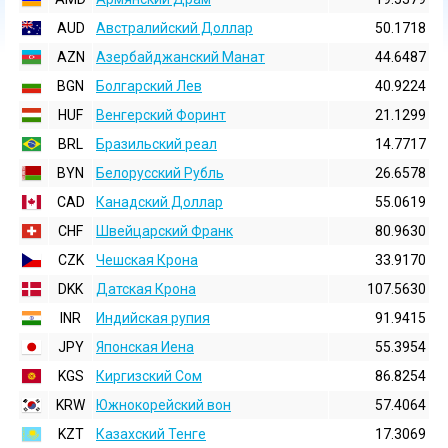
AUD
Австралийский Доллар
50.1718
AZN
Азербайджанский Манат
44.6487
BGN
Болгарский Лев
40.9224
HUF
Венгерский Форинт
21.1299
BRL
Бразильский реал
14.7717
BYN
Белорусский Рубль
26.6578
CAD
Канадский Доллар
55.0619
CHF
Швейцарский Франк
80.9630
CZK
Чешская Крона
33.9170
DKK
Датская Крона
107.5630
INR
Индийская pупия
91.9415
JPY
Японская Иена
55.3954
KGS
Киргизский Сом
86.8254
KRW
Южнокорейский вон
57.4064
KZT
Казахский Тенге
17.3069