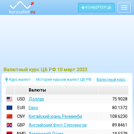
КОНВЕРТЕР ЦБ
Togg
navig
Bалютный курс ЦБ РФ 10 март 2023
Курс валют
История курсов валют ЦБ РФ
Валютный курс 10 Март 2023
Валюты
USD
Доллар
75.9028
EUR
Евро
80.1372
CNY
Китайский юань Ренминби
108.6230
GBP
Английский Фунт Стерлингов
89.8461
AMD
Армянский Драм
19.5379