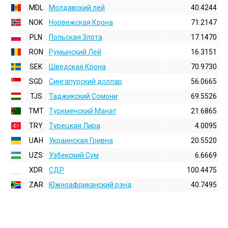
MDL
Молдавский лей
40.4244
NOK
Норвежская Крона
71.2147
PLN
Польская Злота
17.1470
RON
Румынский Лей
16.3151
SEK
Шведская Крона
70.9730
SGD
Сингапурский доллар
56.0665
TJS
Таджикский Сомони
69.5526
TMT
Туркменский Манат
21.6865
TRY
Турецкая Лира
4.0095
UAH
Украинская Гривна
20.5520
UZS
Узбекский Сум
6.6669
XDR
СДР
100.4475
ZAR
Южноафриканский рэнд
40.7495