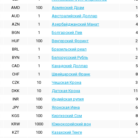
AMD
100
Армянский Драм
1
AUD
1
Австралийский Доллар
5
AZN
1
Азербайджанский Манат
4
BGN
1
Болгарский Лев
4
HUF
100
Венгерский Форинт
2
BRL
1
Бразильский реал
1
BYN
1
Белорусский Рубль
2
CAD
1
Канадский Доллар
5
CHF
1
Швейцарский Франк
8
CZK
10
Чешская Крона
3
DKK
10
Датская Крона
11
INR
100
Индийская pупия
9
JPY
100
Японская Иена
6
KGS
100
Киргизский Сом
8
KRW
1000
Южнокорейский вон
6
KZT
100
Казахский Тенге
1