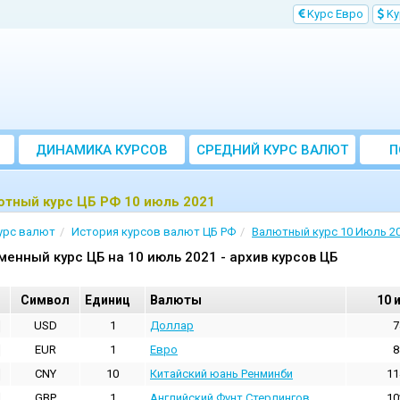
Kурс Евро
Kу
ДИНАМИКА КУРСОВ
CРЕДНИЙ КУРС ВАЛЮТ
П
ЗА МЕСЯЦ
ютный курс ЦБ РФ 10 июль 2021
урс валют
История курсов валют ЦБ РФ
Валютный курс 10 Июль 2
менный курс ЦБ на 10 июль 2021 - архив курсов ЦБ
Cимвол
Единиц
Валюты
10 
USD
1
Доллар
7
EUR
1
Евро
8
CNY
10
Китайский юань Ренминби
11
GBP
1
Английский Фунт Стерлингов
10