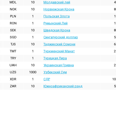
MDL
10
Молдавский лей
4
NOK
10
Норвежская Крона
8
PLN
1
Польская Злота
1
RON
1
Румынский Лей
1
SEK
10
Шведская Крона
8
SGD
1
Сингапурский доллар
5
TJS
10
Таджикский Сомони
6
TMT
1
Туркменский Манат
2
TRY
1
Турецкая Лира
UAH
10
Украинская Гривна
2
UZS
1000
Узбекский Сум
XDR
1
СДР
10
ZAR
10
Южноафриканский рэнд
5