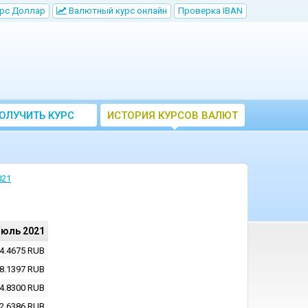
рс Доллар
Bалютный курс онлайн
Проверка IBAN
ОЛУЧИТЬ КУРС
ИСТОРИЯ КУРСОВ ВАЛЮТ
ВАЛЮТ ЦБ
ЦБ РФ
021
июль 2021
4.4675
RUB
8.1397
RUB
4.8300
RUB
2.6386
RUB