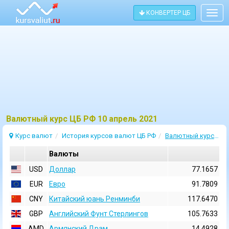
КОНВЕРТЕР ЦБ
Togg
navig
Bалютный курс ЦБ РФ 10 апрель 2021
Курс валют
История курсов валют ЦБ РФ
Валютный курс 10 Апрель 2021
Валюты
USD
Доллар
77.1657
EUR
Евро
91.7809
CNY
Китайский юань Ренминби
117.6470
GBP
Английский Фунт Стерлингов
105.7633
AMD
Армянский Драм
14.4928