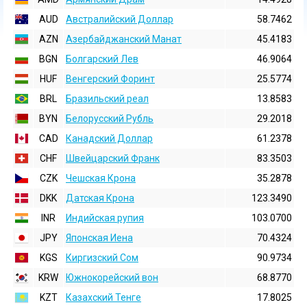
AUD
Австралийский Доллар
58.7462
AZN
Азербайджанский Манат
45.4183
BGN
Болгарский Лев
46.9064
HUF
Венгерский Форинт
25.5774
BRL
Бразильский реал
13.8583
BYN
Белорусский Рубль
29.2018
CAD
Канадский Доллар
61.2378
CHF
Швейцарский Франк
83.3503
CZK
Чешская Крона
35.2878
DKK
Датская Крона
123.3490
INR
Индийская pупия
103.0700
JPY
Японская Иена
70.4324
KGS
Киргизский Сом
90.9734
KRW
Южнокорейский вон
68.8770
KZT
Казахский Тенге
17.8025