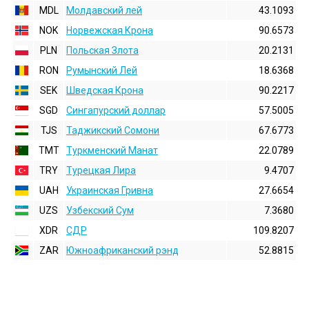
MDL
Молдавский лей
43.1093
NOK
Норвежская Крона
90.6573
PLN
Польская Злота
20.2131
RON
Румынский Лей
18.6368
SEK
Шведская Крона
90.2217
SGD
Сингапурский доллар
57.5005
TJS
Таджикский Сомони
67.6773
TMT
Туркменский Манат
22.0789
TRY
Турецкая Лира
9.4707
UAH
Украинская Гривна
27.6654
UZS
Узбекский Сум
7.3680
XDR
СДР
109.8207
ZAR
Южноафриканский рэнд
52.8815