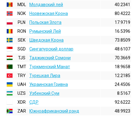
MDL
Молдавский лей
40.2341
NOK
Норвежская Крона
80.4222
PLN
Польская Злота
17.9719
RON
Румынский Лей
16.5396
SEK
Шведская Крона
73.8509
SGD
Сингапурский доллар
48.6107
TJS
Таджикский Сомони
70.3669
TMT
Туркменский Манат
18.9658
TRY
Турецкая Лира
12.2185
UAH
Украинская Гривна
24.4506
UZS
Узбекский Сум
8.5167
XDR
СДР
92.6222
ZAR
Южноафриканский рэнд
48.9923