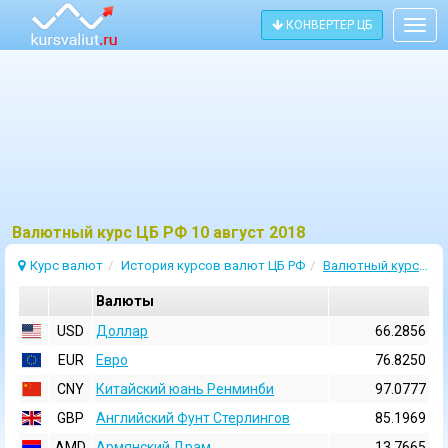
КОНВЕРТЕР ЦБ
Togg
navig
Bалютный курс ЦБ РФ 10 август 2018
Курс валют
История курсов валют ЦБ РФ
Валютный курс 10 Август 2018
Валюты
USD
Доллар
66.2856
EUR
Евро
76.8250
CNY
Китайский юань Ренминби
97.0777
GBP
Английский Фунт Стерлингов
85.1969
AMD
Армянский Драм
13.7665