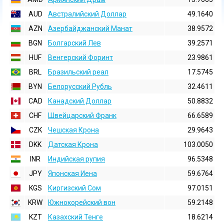
AUD
Австралийский Доллар
49.1640
AZN
Азербайджанский Манат
38.9572
BGN
Болгарский Лев
39.2571
HUF
Венгерский Форинт
23.9861
BRL
Бразильский реал
17.5745
BYN
Белорусский Рубль
32.4611
CAD
Канадский Доллар
50.8832
CHF
Швейцарский Франк
66.6589
CZK
Чешская Крона
29.9643
DKK
Датская Крона
103.0050
INR
Индийская pупия
96.5348
JPY
Японская Иена
59.6764
KGS
Киргизский Сом
97.0151
KRW
Южнокорейский вон
59.2148
KZT
Казахский Тенге
18.6214