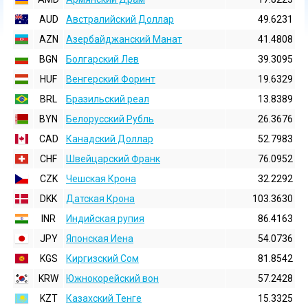
AUD
Австралийский Доллар
49.6231
AZN
Азербайджанский Манат
41.4808
BGN
Болгарский Лев
39.3095
HUF
Венгерский Форинт
19.6329
BRL
Бразильский реал
13.8389
BYN
Белорусский Рубль
26.3676
CAD
Канадский Доллар
52.7983
CHF
Швейцарский Франк
76.0952
CZK
Чешская Крона
32.2292
DKK
Датская Крона
103.3630
INR
Индийская pупия
86.4163
JPY
Японская Иена
54.0736
KGS
Киргизский Сом
81.8542
KRW
Южнокорейский вон
57.2428
KZT
Казахский Тенге
15.3325