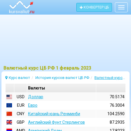
КОНВЕРТЕР ЦБ
Togg
navig
Bалютный курс ЦБ РФ 1 февраль 2023
Курс валют
История курсов валют ЦБ РФ
Валютный курс 1 Февраль 2023
Валюты
USD
Доллар
70.5174
EUR
Евро
76.3004
CNY
Китайский юань Ренминби
104.2590
GBP
Английский Фунт Стерлингов
87.2935
AMD
Армянский Драм
17.8223