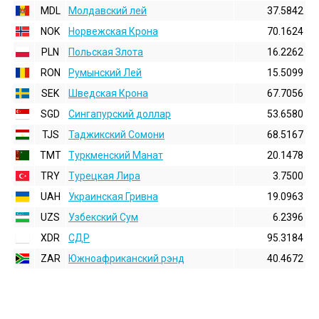
MDL
Молдавский лей
37.5842
NOK
Норвежская Крона
70.1624
PLN
Польская Злота
16.2262
RON
Румынский Лей
15.5099
SEK
Шведская Крона
67.7056
SGD
Сингапурский доллар
53.6580
TJS
Таджикский Сомони
68.5167
TMT
Туркменский Манат
20.1478
TRY
Турецкая Лира
3.7500
UAH
Украинская Гривна
19.0963
UZS
Узбекский Сум
6.2396
XDR
СДР
95.3184
ZAR
Южноафриканский рэнд
40.4672