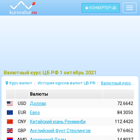
КОНВЕРТЕР ЦБ
Togg
navig
Bалютный курс ЦБ РФ 1 октябрь 2021
Курс валют
История курсов валют ЦБ РФ
Валютный курс 1 Октябрь 2021
Валюты
USD
Доллар
72.6642
EUR
Евро
84.3050
CNY
Китайский юань Ренминби
112.4420
GBP
Английский Фунт Стерлингов
97.6462
AMD
Армянский Драм
14.8037