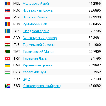
MDL
Молдавский лей
41.2865
NOK
Норвежская Крона
82.6895
PLN
Польская Злота
18.2230
RON
Румынский Лей
17.0465
SEK
Шведская Крона
82.7705
SGD
Сингапурский доллар
53.3981
TJS
Таджикский Сомони
64.1060
TMT
Туркменский Манат
20.7909
TRY
Турецкая Лира
8.1796
UAH
Украинская Гривна
27.2887
UZS
Узбекский Сум
6.7962
XDR
СДР
102.7138
ZAR
Южноафриканский рэнд
48.0082