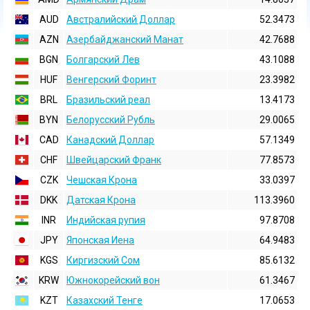
AUD
Австралийский Доллар
52.3473
AZN
Азербайджанский Манат
42.7688
BGN
Болгарский Лев
43.1088
HUF
Венгерский Форинт
23.3982
BRL
Бразильский реал
13.4173
BYN
Белорусский Рубль
29.0065
CAD
Канадский Доллар
57.1349
CHF
Швейцарский Франк
77.8573
CZK
Чешская Крона
33.0397
DKK
Датская Крона
113.3960
INR
Индийская pупия
97.8708
JPY
Японская Иена
64.9483
KGS
Киргизский Сом
85.6132
KRW
Южнокорейский вон
61.3467
KZT
Казахский Тенге
17.0653