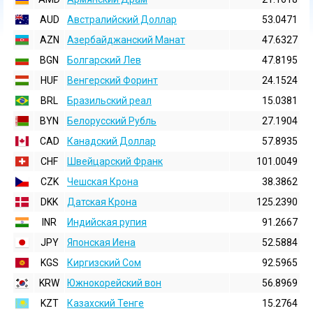
AUD
Австралийский Доллар
53.0471
AZN
Азербайджанский Манат
47.6327
BGN
Болгарский Лев
47.8195
HUF
Венгерский Форинт
24.1524
BRL
Бразильский реал
15.0381
BYN
Белорусский Рубль
27.1904
CAD
Канадский Доллар
57.8935
CHF
Швейцарский Франк
101.0049
CZK
Чешская Крона
38.3862
DKK
Датская Крона
125.2390
INR
Индийская pупия
91.2667
JPY
Японская Иена
52.5884
KGS
Киргизский Сом
92.5965
KRW
Южнокорейский вон
56.8969
KZT
Казахский Тенге
15.2764