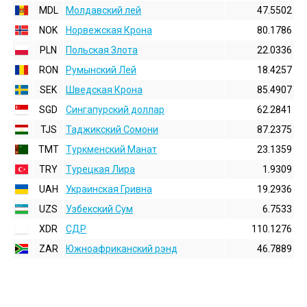
MDL
Молдавский лей
47.5502
NOK
Норвежская Крона
80.1786
PLN
Польская Злота
22.0336
RON
Румынский Лей
18.4257
SEK
Шведская Крона
85.4907
SGD
Сингапурский доллар
62.2841
TJS
Таджикский Сомони
87.2375
TMT
Туркменский Манат
23.1359
TRY
Турецкая Лира
1.9309
UAH
Украинская Гривна
19.2936
UZS
Узбекский Сум
6.7533
XDR
СДР
110.1276
ZAR
Южноафриканский рэнд
46.7889