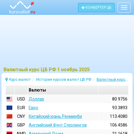
КОНВЕРТЕР ЦБ
Togg
navig
Bалютный курс ЦБ РФ 1 ноябрь 2025
Курс валют
История курсов валют ЦБ РФ
Валютный курс 1 Ноябрь 2025
Валюты
USD
Доллар
80.9756
EUR
Евро
93.3893
CNY
Китайский юань Ренминби
113.4080
GBP
Английский Фунт Стерлингов
106.4586
AMD
Армянский Драм
21.1618