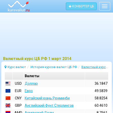
КОНВЕРТЕР ЦБ
Togg
navig
Bалютный курс ЦБ РФ 1 март 2014
Курс валют
История курсов валют ЦБ РФ
Валютный курс 1 Март 2014
Валюты
USD
Доллар
36.1847
EUR
Евро
49.5839
CNY
Китайский юань Ренминби
58.8254
GBP
Английский Фунт Стерлингов
60.4610
AMD
Армянский Драм
8.7561