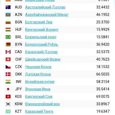
AUD
Австралийский Доллар
32.4432
AZN
Азербайджанский Манат
46.1952
BGN
Болгарский Лев
25.3750
HUF
Венгерский Форинт
15.9929
BRL
Бразильский реал
15.5841
BYN
Белорусский Рубль
36.9420
CAD
Канадский Доллар
32.5373
CHF
Швейцарский Франк
40.7623
CZK
Чешская Крона
18.1532
DKK
Датская Крона
66.5025
INR
Индийская pупия
58.3154
JPY
Японская Иена
35.5414
KGS
Киргизский Сом
69.0075
KRW
Южнокорейский вон
33.8967
KZT
Казахский Тенге
19.6347