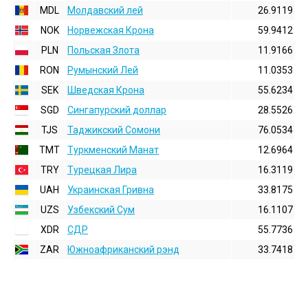
MDL
Молдавский лей
26.9119
NOK
Норвежская Крона
59.9412
PLN
Польская Злота
11.9166
RON
Румынский Лей
11.0353
SEK
Шведская Крона
55.6234
SGD
Сингапурский доллар
28.5526
TJS
Таджикский Сомони
76.0534
TMT
Туркменский Манат
12.6964
TRY
Турецкая Лира
16.3119
UAH
Украинская Гривна
33.8175
UZS
Узбекский Сум
16.1107
XDR
СДР
55.7736
ZAR
Южноафриканский рэнд
33.7418