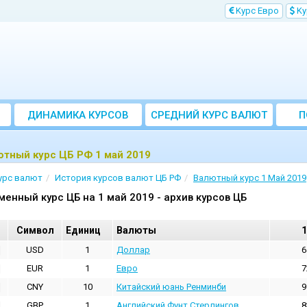
Kурс Евро
Kу
ДИНАМИКА КУРСОВ
CРЕДНИЙ КУРС ВАЛЮТ
П
ЗА МЕСЯЦ
тный курс ЦБ РФ 1 май 2019
урс валют
История курсов валют ЦБ РФ
Валютный курс 1 Май 2019
менный курс ЦБ на 1 май 2019 - архив курсов ЦБ
Cимвол
Единиц
Валюты
1
USD
1
Доллар
6
EUR
1
Евро
7
CNY
10
Китайский юань Ренминби
9
GBP
1
Английский Фунт Стерлингов
8