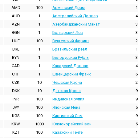
AMD
100
Армянский Драм
1
AUD
1
Австралийский Доллар
4
AZN
1
Азербайджанский Манат
3
BGN
1
Болгарский Лев
3
HUF
100
Венгерский Форинт
2
BRL
1
Бразильский реал
1
BYN
1
Белорусский Рубль
3
CAD
1
Канадский Доллар
4
CHF
1
Швейцарский Франк
6
CZK
10
Чешская Крона
2
DKK
10
Датская Крона
9
INR
100
Индийская pупия
9
JPY
100
Японская Иена
5
KGS
100
Киргизский Сом
9
KRW
1000
Южнокорейский вон
5
KZT
100
Казахский Тенге
1