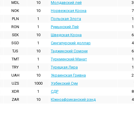
MDL
10
Молдавский лей
3
NOK
10
Норвежская Крона
7
PLN
1
Польская Злота
1
RON
1
Румынский Лей
1
SEK
10
Шведская Крона
6
SGD
1
Сингапурский доллар
4
TJS
10
Таджикский Сомони
6
TMT
1
Туркменский Манат
1
TRY
1
Турецкая Лира
1
UAH
10
Украинская Гривна
2
UZS
1000
Узбекский Сум
XDR
1
СДР
8
ZAR
10
Южноафриканский рэнд
4