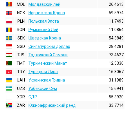
MDL
Молдавский лей
26.4613
NOK
Норвежская Крона
59.5974
PLN
Польская Злота
11.7493
RON
Румынский Лей
11.0864
SEK
Шведская Крона
54.3849
SGD
Сингапурский доллар
28.4281
TJS
Таджикский Сомони
73.4627
TMT
Туркменский Манат
12.5330
TRY
Турецкая Лира
16.8067
UAH
Украинская Гривна
31.1989
UZS
Узбекский Сум
15.6941
XDR
СДР
55.3920
ZAR
Южноафриканский рэнд
33.7714