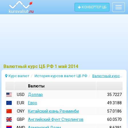
КОНВЕРТЕР ЦБ
Togg
navig
Bалютный курс ЦБ РФ 1 май 2014
Курс валют
История курсов валют ЦБ РФ
Валютный курс 1 Май 2014
Валюты
USD
Доллар
35.7227
EUR
Евро
49.3188
CNY
Китайский юань Ренминби
57.0186
GBP
Английский Фунт Стерлингов
60.0570
AMD
Армянский Драм
8.6391