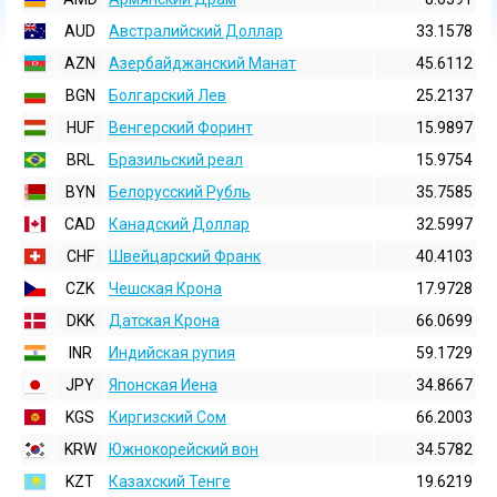
AUD
Австралийский Доллар
33.1578
AZN
Азербайджанский Манат
45.6112
BGN
Болгарский Лев
25.2137
HUF
Венгерский Форинт
15.9897
BRL
Бразильский реал
15.9754
BYN
Белорусский Рубль
35.7585
CAD
Канадский Доллар
32.5997
CHF
Швейцарский Франк
40.4103
CZK
Чешская Крона
17.9728
DKK
Датская Крона
66.0699
INR
Индийская pупия
59.1729
JPY
Японская Иена
34.8667
KGS
Киргизский Сом
66.2003
KRW
Южнокорейский вон
34.5782
KZT
Казахский Тенге
19.6219