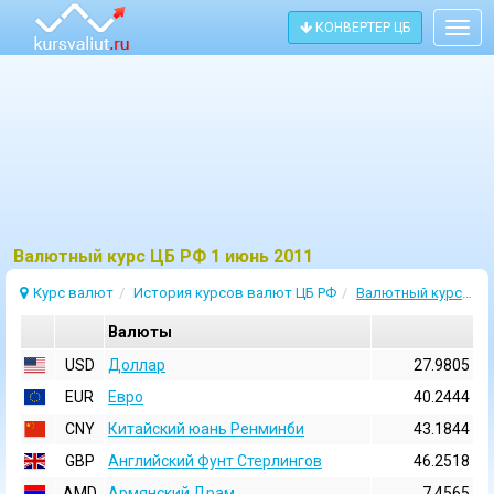
КОНВЕРТЕР ЦБ
Togg
navig
Bалютный курс ЦБ РФ 1 июнь 2011
Курс валют
История курсов валют ЦБ РФ
Валютный курс 1 Июнь 2011
Валюты
USD
Доллар
27.9805
EUR
Евро
40.2444
CNY
Китайский юань Ренминби
43.1844
GBP
Английский Фунт Стерлингов
46.2518
AMD
Армянский Драм
7.4565