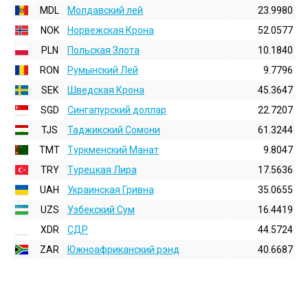
MDL
Молдавский лей
23.9980
NOK
Норвежская Крона
52.0577
PLN
Польская Злота
10.1840
RON
Румынский Лей
9.7796
SEK
Шведская Крона
45.3647
SGD
Сингапурский доллар
22.7207
TJS
Таджикский Сомони
61.3244
TMT
Туркменский Манат
9.8047
TRY
Турецкая Лира
17.5636
UAH
Украинская Гривна
35.0655
UZS
Узбекский Сум
16.4419
XDR
СДР
44.5724
ZAR
Южноафриканский рэнд
40.6687