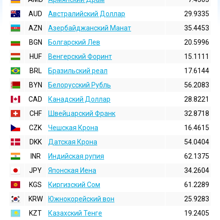
AUD
Австралийский Доллар
29.9335
AZN
Азербайджанский Манат
35.4453
BGN
Болгарский Лев
20.5996
HUF
Венгерский Форинт
15.1111
BRL
Бразильский реал
17.6144
BYN
Белорусский Рубль
56.2083
CAD
Канадский Доллар
28.8221
CHF
Швейцарский Франк
32.8718
CZK
Чешская Крона
16.4615
DKK
Датская Крона
54.0404
INR
Индийская pупия
62.1375
JPY
Японская Иена
34.2604
KGS
Киргизский Сом
61.2289
KRW
Южнокорейский вон
25.9283
KZT
Казахский Тенге
19.2405