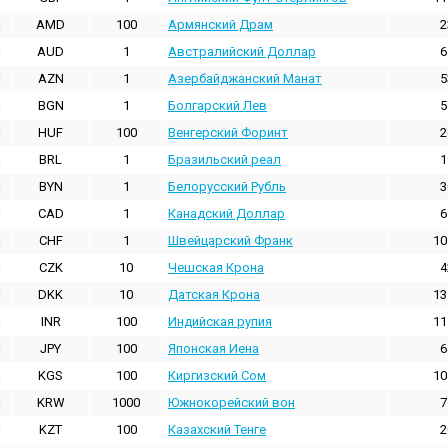
AMD
100
Армянский Драм
2
AUD
1
Австралийский Доллар
6
AZN
1
Азербайджанский Манат
5
BGN
1
Болгарский Лев
5
HUF
100
Венгерский Форинт
2
BRL
1
Бразильский реал
1
BYN
1
Белорусский Рубль
3
CAD
1
Канадский Доллар
6
CHF
1
Швейцарский Франк
10
CZK
10
Чешская Крона
4
DKK
10
Датская Крона
13
INR
100
Индийская pупия
11
JPY
100
Японская Иена
6
KGS
100
Киргизский Сом
10
KRW
1000
Южнокорейский вон
7
KZT
100
Казахский Тенге
2