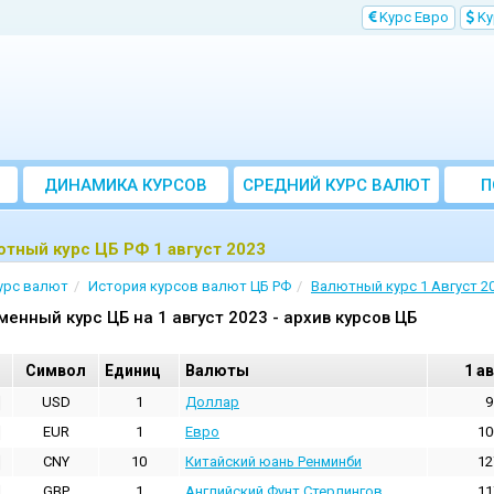
Kурс Евро
Kу
ДИНАМИКА КУРСОВ
CРЕДНИЙ КУРС ВАЛЮТ
П
ЗА МЕСЯЦ
тный курс ЦБ РФ 1 август 2023
урс валют
История курсов валют ЦБ РФ
Валютный курс 1 Август 2
менный курс ЦБ на 1 август 2023 - архив курсов ЦБ
Cимвол
Единиц
Валюты
1 а
USD
1
Доллар
9
EUR
1
Евро
10
CNY
10
Китайский юань Ренминби
12
GBP
1
Английский Фунт Стерлингов
11