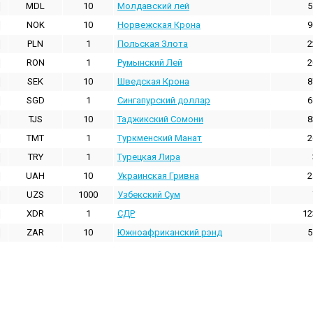
MDL
10
Молдавский лей
5
NOK
10
Норвежская Крона
9
PLN
1
Польская Злота
2
RON
1
Румынский Лей
2
SEK
10
Шведская Крона
8
SGD
1
Сингапурский доллар
6
TJS
10
Таджикский Сомони
8
TMT
1
Туркменский Манат
2
TRY
1
Турецкая Лира
UAH
10
Украинская Гривна
2
UZS
1000
Узбекский Сум
XDR
1
СДР
12
ZAR
10
Южноафриканский рэнд
5