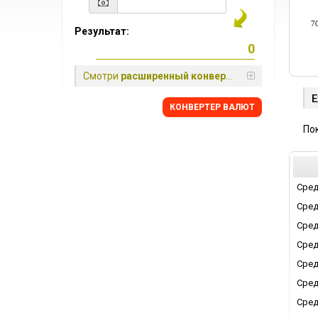
7
Результат:
Смотри
расширенный конвертер
Е
КОНВЕРТЕР ВАЛЮТ
По
Сред
Сред
Сред
Сред
Сред
Сред
Сред