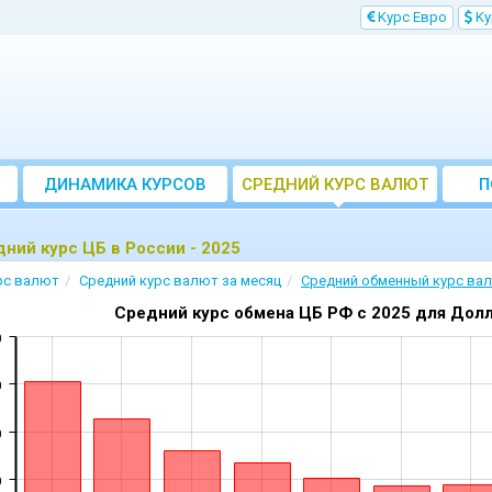
Kурс Евро
Kу
ДИНАМИКА КУРСОВ
CРЕДНИЙ КУРС ВАЛЮТ
П
ЗА МЕСЯЦ
ний курс ЦБ в России - 2025
рс валют
Cредний курс валют за месяц
Cредний обменный курс ва
Средний курс обмена ЦБ РФ c 2025 для Дол
0
0
0
0