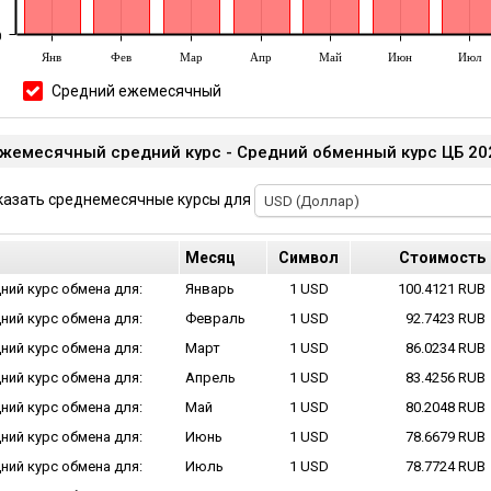
0
Янв
Фев
Мар
Апр
Май
Июн
Июл
Средний ежемесячный
жемесячный cредний курс - Cредний обменный курс ЦБ 2
казать среднемесячные курсы для
USD (Доллар)
Mесяц
Cимвол
Cтоимость
ний курс обмена для:
Январь
1 USD
100.4121 RUB
ний курс обмена для:
Февраль
1 USD
92.7423 RUB
ний курс обмена для:
Март
1 USD
86.0234 RUB
ний курс обмена для:
Апрель
1 USD
83.4256 RUB
ний курс обмена для:
Май
1 USD
80.2048 RUB
ний курс обмена для:
Июнь
1 USD
78.6679 RUB
ний курс обмена для:
Июль
1 USD
78.7724 RUB