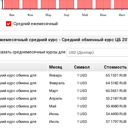
Янв
Фев
Мар
Апр
Май
Июн
Июл
Средний ежемесячный
жемесячный cредний курс - Cредний обменный курс ЦБ 2
казать среднемесячные курсы для
USD (Доллар)
Mесяц
Cимвол
Cтоимость
ний курс обмена для:
Январь
1 USD
65.1531 RUB
ний курс обмена для:
Февраль
1 USD
64.5182 RUB
ний курс обмена для:
Март
1 USD
60.3631 RUB
ний курс обмена для:
Апрель
1 USD
53.2187 RUB
ний курс обмена для:
Май
1 USD
50.4680 RUB
ний курс обмена для:
Июнь
1 USD
54.4490 RUB
ний курс обмена для:
Июль
1 USD
57.1797 RUB