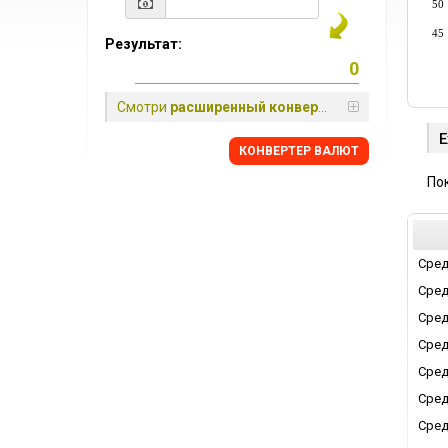
50
45
Результат:
Смотри
расширенный конвертер
Е
КОНВЕРТЕР ВАЛЮТ
По
Сред
Сред
Сред
Сред
Сред
Сред
Сред