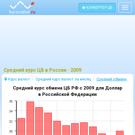
КОНВЕРТЕР ЦБ
Togg
navig
Средний курс ЦБ в России - 2009
Курс валют
Cредний курс валют за месяц
Cредний обменный курс валют 2009
Средний курс обмена ЦБ РФ c 2009 для Доллар
в Российской Федерации
36
34
32
30