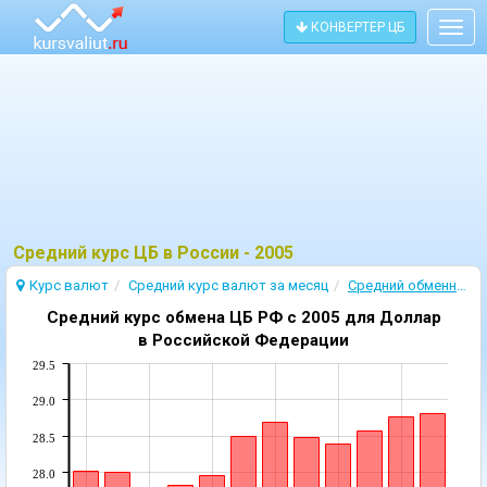
КОНВЕРТЕР ЦБ
Togg
navig
Средний курс ЦБ в России - 2005
Курс валют
Cредний курс валют за месяц
Cредний обменный курс валют 2005
Средний курс обмена ЦБ РФ c 2005 для Доллар
в Российской Федерации
29.5
29.0
28.5
28.0