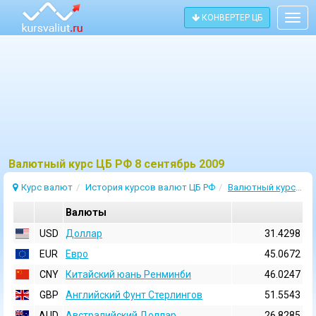
КОНВЕРТЕР ЦБ
Togg
navig
Bалютный курс ЦБ РФ 8 сентябрь 2009
Курс валют
История курсов валют ЦБ РФ
Валютный курс 8 Сентябрь 2009
Валюты
USD
Доллар
31.4298
EUR
Евро
45.0672
CNY
Китайский юань Ренминби
46.0247
GBP
Английский Фунт Стерлингов
51.5543
AUD
Австралийский Доллар
26.8285