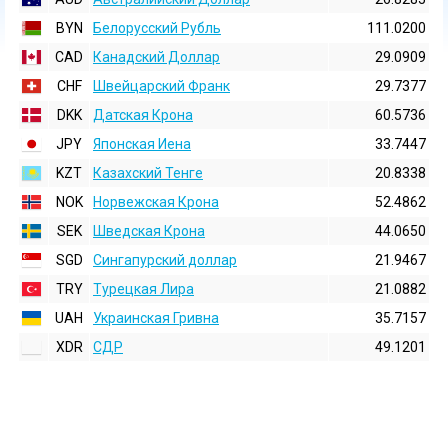
BYN
Белорусский Рубль
111.0200
CAD
Канадский Доллар
29.0909
CHF
Швейцарский Франк
29.7377
DKK
Датская Крона
60.5736
JPY
Японская Иена
33.7447
KZT
Казахский Тенге
20.8338
NOK
Норвежская Крона
52.4862
SEK
Шведская Крона
44.0650
SGD
Сингапурский доллар
21.9467
TRY
Турецкая Лира
21.0882
UAH
Украинская Гривна
35.7157
XDR
СДР
49.1201