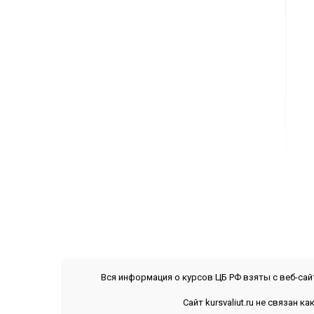
Вся информация о курсов ЦБ РФ взяты с веб-са
Сайт kursvaliut.ru не связан