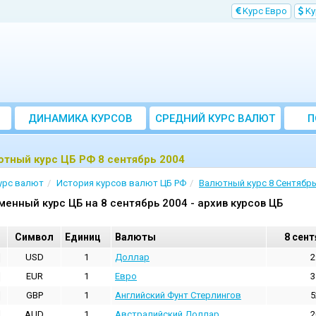
Kурс Евро
Kу
ДИНАМИКА КУРСОВ
CРЕДНИЙ КУРС ВАЛЮТ
П
ЗА МЕСЯЦ
тный курс ЦБ РФ 8 сентябрь 2004
урс валют
История курсов валют ЦБ РФ
Валютный курс 8 Сентябрь
менный курс ЦБ на 8 сентябрь 2004 - архив курсов ЦБ
Cимвол
Единиц
Валюты
8 сент
USD
1
Доллар
2
EUR
1
Евро
3
GBP
1
Английский Фунт Стерлингов
5
AUD
1
Австралийский Доллар
2