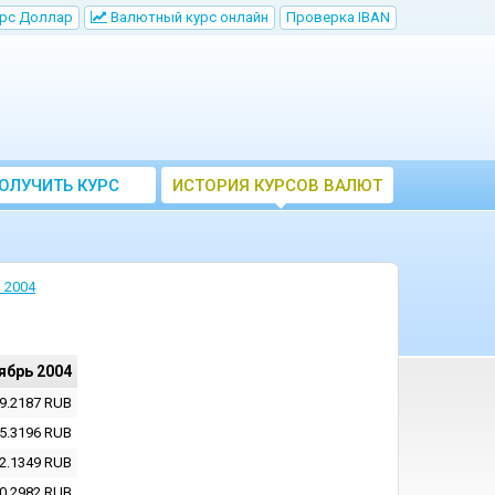
рс Доллар
Bалютный курс онлайн
Проверка IBAN
ОЛУЧИТЬ КУРС
ИСТОРИЯ КУРСОВ ВАЛЮТ
ВАЛЮТ ЦБ
ЦБ РФ
 2004
ябрь 2004
9.2187
RUB
5.3196
RUB
2.1349
RUB
0.2982
RUB