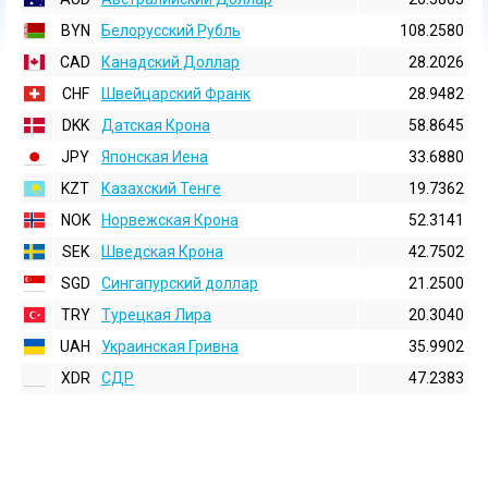
BYN
Белорусский Рубль
108.2580
CAD
Канадский Доллар
28.2026
CHF
Швейцарский Франк
28.9482
DKK
Датская Крона
58.8645
JPY
Японская Иена
33.6880
KZT
Казахский Тенге
19.7362
NOK
Норвежская Крона
52.3141
SEK
Шведская Крона
42.7502
SGD
Сингапурский доллар
21.2500
TRY
Турецкая Лира
20.3040
UAH
Украинская Гривна
35.9902
XDR
СДР
47.2383