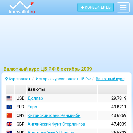
КОНВЕРТЕР ЦБ
Togg
navig
Bалютный курс ЦБ РФ 8 октябрь 2009
Курс валют
История курсов валют ЦБ РФ
Валютный курс 8 Октябрь 2009
Валюты
USD
Доллар
29.7819
EUR
Евро
43.8211
CNY
Китайский юань Ренминби
43.6269
GBP
Английский Фунт Стерлингов
47.4039
AUD
Австралийский Доллар
26.5803