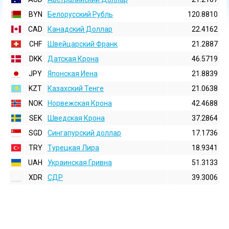
BYN
Белорусский Рубль
120.8810
CAD
Канадский Доллар
22.4162
CHF
Швейцарский Франк
21.2887
DKK
Датская Крона
46.5719
JPY
Японская Иена
21.8839
KZT
Казахский Тенге
21.0638
NOK
Норвежская Крона
42.4688
SEK
Шведская Крона
37.2864
SGD
Сингапурский доллар
17.1736
TRY
Турецкая Лира
18.9341
UAH
Украинская Гривна
51.3133
XDR
СДР
39.3006