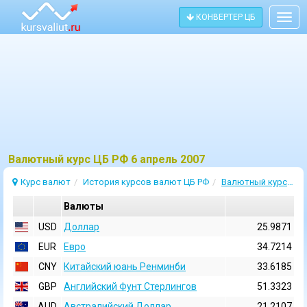
КОНВЕРТЕР ЦБ
Togg
navig
Bалютный курс ЦБ РФ 6 апрель 2007
Курс валют
История курсов валют ЦБ РФ
Валютный курс 6 Апрель 2007
Валюты
USD
Доллар
25.9871
EUR
Евро
34.7214
CNY
Китайский юань Ренминби
33.6185
GBP
Английский Фунт Стерлингов
51.3323
AUD
Австралийский Доллар
21.2107