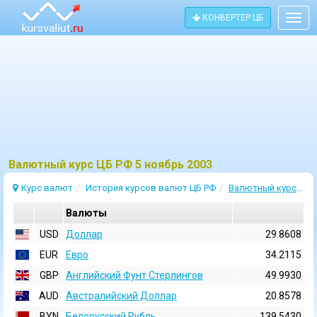
КОНВЕРТЕР ЦБ
Togg
navig
Bалютный курс ЦБ РФ 5 ноябрь 2003
Курс валют
История курсов валют ЦБ РФ
Валютный курс 5 Ноябрь 2003
Валюты
USD
Доллар
29.8608
EUR
Евро
34.2115
GBP
Английский Фунт Стерлингов
49.9930
AUD
Австралийский Доллар
20.8578
BYN
Белорусский Рубль
139.5430