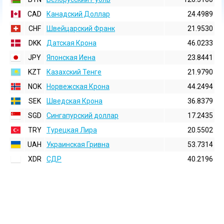
CAD
Канадский Доллар
24.4989
CHF
Швейцарский Франк
21.9530
DKK
Датская Крона
46.0233
JPY
Японская Иена
23.8441
KZT
Казахский Тенге
21.9790
NOK
Норвежская Крона
44.2494
SEK
Шведская Крона
36.8379
SGD
Сингапурский доллар
17.2435
TRY
Турецкая Лира
20.5502
UAH
Украинская Гривна
53.7314
XDR
СДР
40.2196