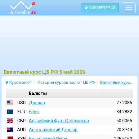
КОНВЕРТЕР ЦБ
Togg
navig
Bалютный курс ЦБ РФ 5 май 2006
Курс валют
История курсов валют ЦБ РФ
Валютный курс 5 Май 2006
Валюты
USD
Доллар
27.2085
EUR
Евро
34.2882
GBP
Английский Фунт Стерлингов
50.0065
AUD
Австралийский Доллар
20.8744
BYN
Белорусский Рубль
126.5160