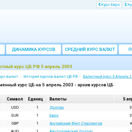
Kурс Евро
Kу
ДИНАМИКА КУРСОВ
CРЕДНИЙ КУРС ВАЛЮТ
П
ЗА МЕСЯЦ
тный курс ЦБ РФ 5 апрель 2003
урс валют
История курсов валют ЦБ РФ
Валютный курс 5 Апрель 2
менный курс ЦБ на 5 апрель 2003 - архив курсов ЦБ
Cимвол
Единиц
Валюты
5 ап
USD
1
Доллар
3
EUR
1
Евро
3
GBP
1
Английский Фунт Стерлингов
4
AUD
1
Австралийский Доллар
1