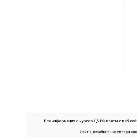
Вся информация о курсов ЦБ РФ взяты с веб-са
Сайт kursvaliut.ru не связан