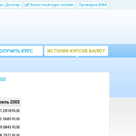
рс Доллар
Bалютный курс онлайн
Проверка IBAN
ОЛУЧИТЬ КУРС
ИСТОРИЯ КУРСОВ ВАЛЮТ
ВАЛЮТ ЦБ
ЦБ РФ
003
рель 2003
1.2818
RUB
3.5685
RUB
9.0843
RUB
8.7972
RUB