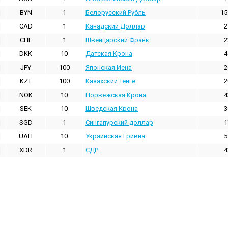
BYN
1
Белорусский Рубль
15
CAD
1
Канадский Доллар
2
CHF
1
Швейцарский Франк
2
DKK
10
Датская Крона
4
JPY
100
Японская Иена
2
KZT
100
Казахский Тенге
2
NOK
10
Норвежская Крона
4
SEK
10
Шведская Крона
3
SGD
1
Сингапурский доллар
1
UAH
10
Украинская Гривна
5
XDR
1
СДР
4