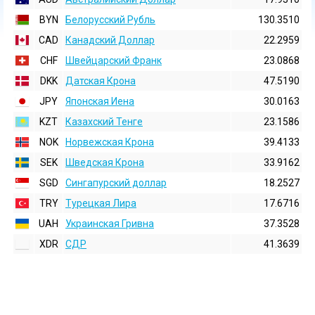
BYN
Белорусский Рубль
130.3510
CAD
Канадский Доллар
22.2959
CHF
Швейцарский Франк
23.0868
DKK
Датская Крона
47.5190
JPY
Японская Иена
30.0163
KZT
Казахский Тенге
23.1586
NOK
Норвежская Крона
39.4133
SEK
Шведская Крона
33.9162
SGD
Сингапурский доллар
18.2527
TRY
Турецкая Лира
17.6716
UAH
Украинская Гривна
37.3528
XDR
СДР
41.3639