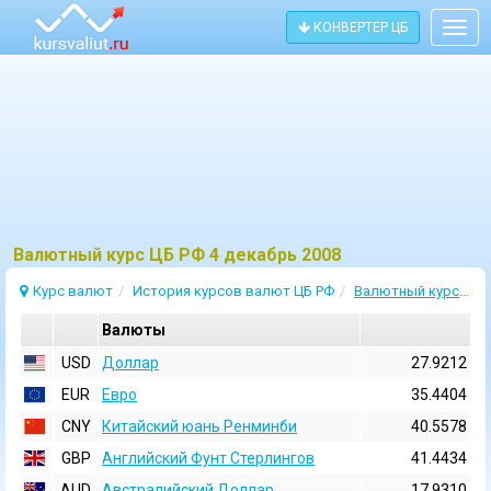
КОНВЕРТЕР ЦБ
Togg
navig
Bалютный курс ЦБ РФ 4 декабрь 2008
Курс валют
История курсов валют ЦБ РФ
Валютный курс 4 Декабрь 2008
Валюты
USD
Доллар
27.9212
EUR
Евро
35.4404
CNY
Китайский юань Ренминби
40.5578
GBP
Английский Фунт Стерлингов
41.4434
AUD
Австралийский Доллар
17.9310