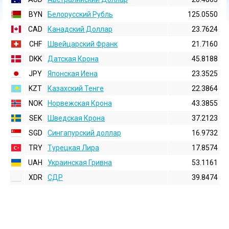
BYN
Белорусский Рубль
125.0550
CAD
Канадский Доллар
23.7624
CHF
Швейцарский Франк
21.7160
DKK
Датская Крона
45.8188
JPY
Японская Иена
23.3525
KZT
Казахский Тенге
22.3864
NOK
Норвежская Крона
43.3855
SEK
Шведская Крона
37.2123
SGD
Сингапурский доллар
16.9732
TRY
Турецкая Лира
17.8574
UAH
Украинская Гривна
53.1161
XDR
СДР
39.8474