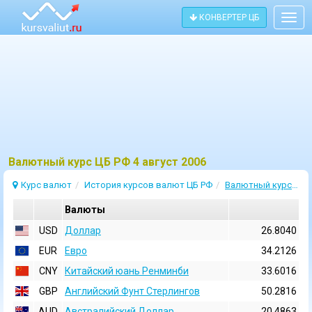
КОНВЕРТЕР ЦБ
Togg
navig
Bалютный курс ЦБ РФ 4 август 2006
Курс валют
История курсов валют ЦБ РФ
Валютный курс 4 Август 2006
Валюты
USD
Доллар
26.8040
EUR
Евро
34.2126
CNY
Китайский юань Ренминби
33.6016
GBP
Английский Фунт Стерлингов
50.2816
AUD
Австралийский Доллар
20.4863