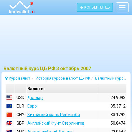
КОНВЕРТЕР ЦБ
Togg
navig
Bалютный курс ЦБ РФ 3 октябрь 2007
Курс валют
История курсов валют ЦБ РФ
Валютный курс 3 Октябрь 2007
Валюты
USD
Доллар
24.9093
EUR
Евро
35.3712
CNY
Китайский юань Ренминби
33.1792
GBP
Английский Фунт Стерлингов
50.8474
AUD
Австралийский Доллар
22.0647