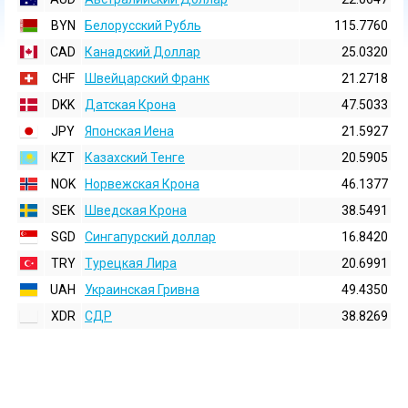
BYN
Белорусский Рубль
115.7760
CAD
Канадский Доллар
25.0320
CHF
Швейцарский Франк
21.2718
DKK
Датская Крона
47.5033
JPY
Японская Иена
21.5927
KZT
Казахский Тенге
20.5905
NOK
Норвежская Крона
46.1377
SEK
Шведская Крона
38.5491
SGD
Сингапурский доллар
16.8420
TRY
Турецкая Лира
20.6991
UAH
Украинская Гривна
49.4350
XDR
СДР
38.8269