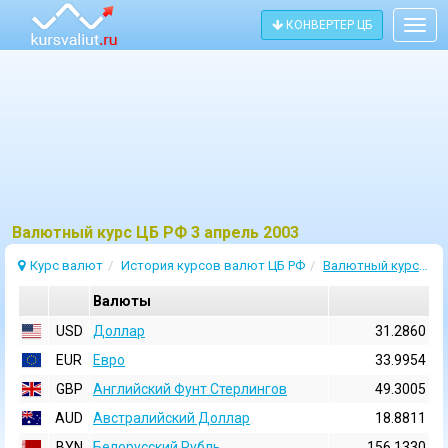
КОНВЕРТЕР ЦБ
Togg
navig
Bалютный курс ЦБ РФ 3 апрель 2003
Курс валют
История курсов валют ЦБ РФ
Валютный курс 3 Апрель 2003
Валюты
USD
Доллар
31.2860
EUR
Евро
33.9954
GBP
Английский Фунт Стерлингов
49.3005
AUD
Австралийский Доллар
18.8811
BYN
Белорусский Рубль
156.1330