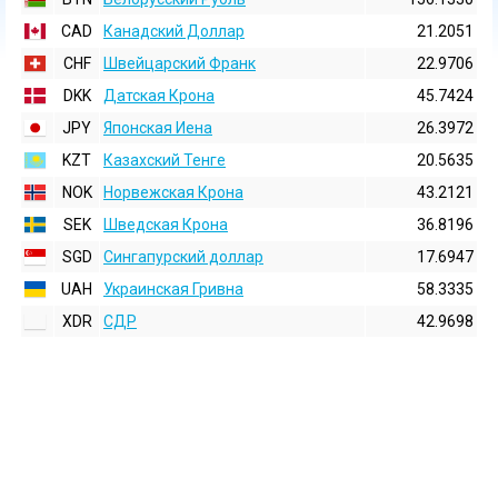
CAD
Канадский Доллар
21.2051
CHF
Швейцарский Франк
22.9706
DKK
Датская Крона
45.7424
JPY
Японская Иена
26.3972
KZT
Казахский Тенге
20.5635
NOK
Норвежская Крона
43.2121
SEK
Шведская Крона
36.8196
SGD
Сингапурский доллар
17.6947
UAH
Украинская Гривна
58.3335
XDR
СДР
42.9698