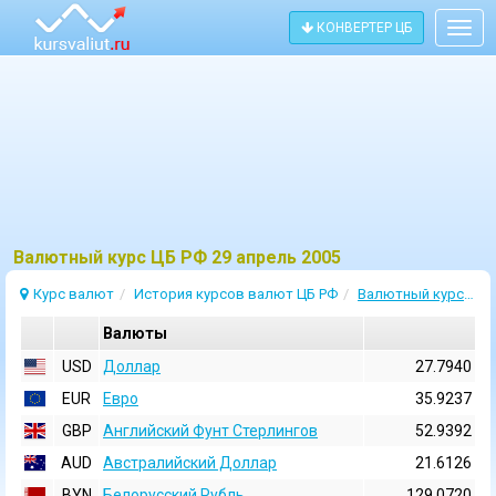
КОНВЕРТЕР ЦБ
Togg
navig
Bалютный курс ЦБ РФ 29 апрель 2005
Курс валют
История курсов валют ЦБ РФ
Валютный курс 29 Апрель 2005
Валюты
USD
Доллар
27.7940
EUR
Евро
35.9237
GBP
Английский Фунт Стерлингов
52.9392
AUD
Австралийский Доллар
21.6126
BYN
Белорусский Рубль
129.0720