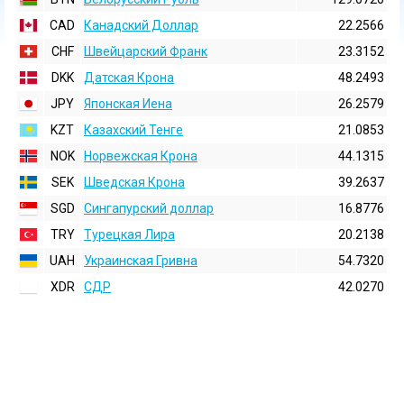
CAD
Канадский Доллар
22.2566
CHF
Швейцарский Франк
23.3152
DKK
Датская Крона
48.2493
JPY
Японская Иена
26.2579
KZT
Казахский Тенге
21.0853
NOK
Норвежская Крона
44.1315
SEK
Шведская Крона
39.2637
SGD
Сингапурский доллар
16.8776
TRY
Турецкая Лира
20.2138
UAH
Украинская Гривна
54.7320
XDR
СДР
42.0270