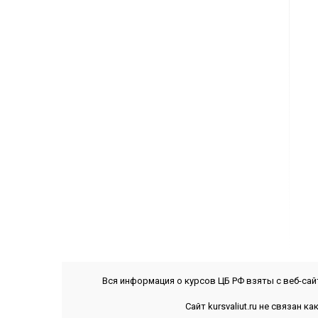
Вся информация о курсов ЦБ РФ взяты с веб-са
Сайт kursvaliut.ru не связан