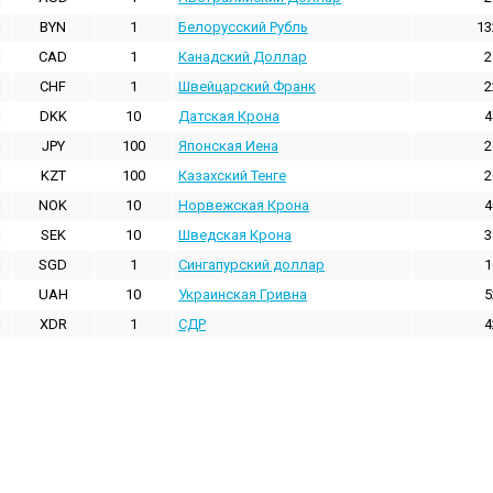
BYN
1
Белорусский Рубль
13
CAD
1
Канадский Доллар
2
CHF
1
Швейцарский Франк
2
DKK
10
Датская Крона
4
JPY
100
Японская Иена
2
KZT
100
Казахский Тенге
2
NOK
10
Норвежская Крона
4
SEK
10
Шведская Крона
3
SGD
1
Сингапурский доллар
1
UAH
10
Украинская Гривна
5
XDR
1
СДР
4