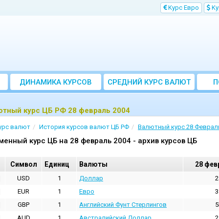
Kурс Евро
Kу
ДИНАМИКА КУРСОВ
CРЕДНИЙ КУРС ВАЛЮТ
П
ЗА МЕСЯЦ
ютный курс ЦБ РФ 28 февраль 2004
урс валют
История курсов валют ЦБ РФ
Валютный курс 28 Феврал
менный курс ЦБ на 28 февраль 2004 - архив курсов ЦБ
Cимвол
Единиц
Валюты
28 фев
USD
1
Доллар
2
EUR
1
Евро
3
GBP
1
Английский Фунт Стерлингов
5
AUD
1
Австралийский Доллар
2