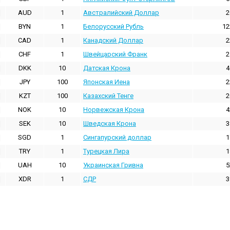
AUD
1
Австралийский Доллар
2
BYN
1
Белорусский Рубль
12
CAD
1
Канадский Доллар
2
CHF
1
Швейцарский Франк
2
DKK
10
Датская Крона
4
JPY
100
Японская Иена
2
KZT
100
Казахский Тенге
2
NOK
10
Норвежская Крона
4
SEK
10
Шведская Крона
3
SGD
1
Сингапурский доллар
1
TRY
1
Турецкая Лира
1
UAH
10
Украинская Гривна
5
XDR
1
СДР
3