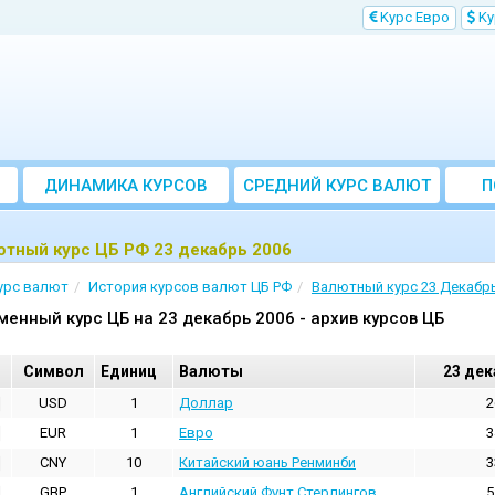
Kурс Евро
Kу
ДИНАМИКА КУРСОВ
CРЕДНИЙ КУРС ВАЛЮТ
П
ЗА МЕСЯЦ
ютный курс ЦБ РФ 23 декабрь 2006
урс валют
История курсов валют ЦБ РФ
Валютный курс 23 Декабрь
менный курс ЦБ на 23 декабрь 2006 - архив курсов ЦБ
Cимвол
Единиц
Валюты
23 дек
USD
1
Доллар
2
EUR
1
Евро
3
CNY
10
Китайский юань Ренминби
3
GBP
1
Английский Фунт Стерлингов
5