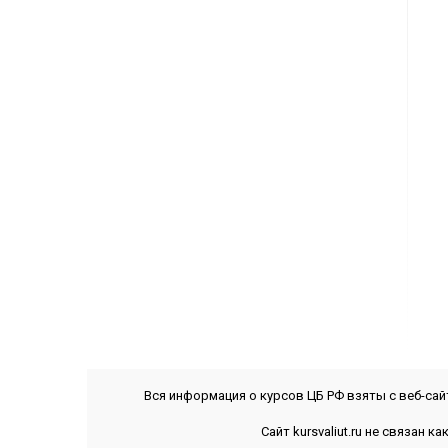
Вся информация о курсов ЦБ РФ взяты с веб-са
Сайт kursvaliut.ru не связан