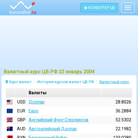
КОНВЕРТЕР ЦБ
Togg
navig
Bалютный курс ЦБ РФ 22 январь 2004
Курс валют
История курсов валют ЦБ РФ
Валютный курс 22 Январь 2004
Валюты
USD
Доллар
28.8026
EUR
Евро
36.2884
GBP
Английский Фунт Стерлингов
52.5302
AUD
Австралийский Доллар
22.1982
BYN
Белорусский Рубль
133.0280