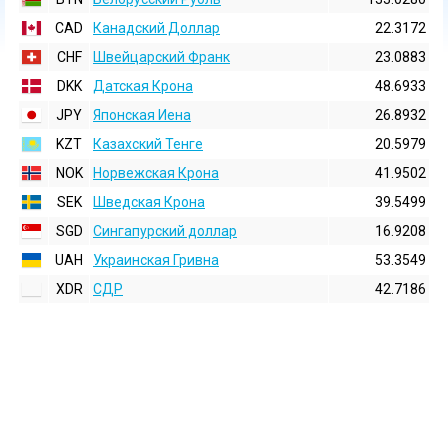
CAD
Канадский Доллар
22.3172
CHF
Швейцарский Франк
23.0883
DKK
Датская Крона
48.6933
JPY
Японская Иена
26.8932
KZT
Казахский Тенге
20.5979
NOK
Норвежская Крона
41.9502
SEK
Шведская Крона
39.5499
SGD
Сингапурский доллар
16.9208
UAH
Украинская Гривна
53.3549
XDR
СДР
42.7186