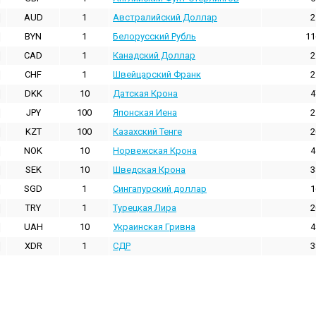
AUD
1
Австралийский Доллар
2
BYN
1
Белорусский Рубль
11
CAD
1
Канадский Доллар
2
CHF
1
Швейцарский Франк
2
DKK
10
Датская Крона
4
JPY
100
Японская Иена
2
KZT
100
Казахский Тенге
2
NOK
10
Норвежская Крона
4
SEK
10
Шведская Крона
3
SGD
1
Сингапурский доллар
1
TRY
1
Турецкая Лира
2
UAH
10
Украинская Гривна
4
XDR
1
СДР
3