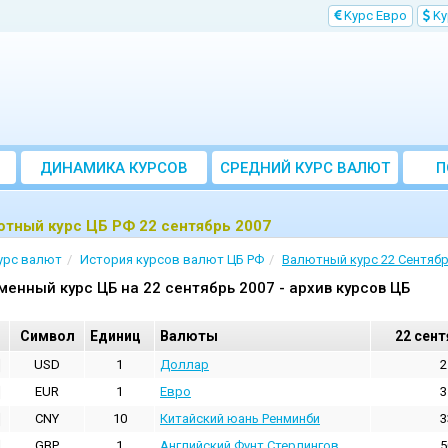
Kурс Евро
Kу
ДИНАМИКА КУРСОВ
CРЕДНИЙ КУРС ВАЛЮТ
П
ЗА МЕСЯЦ
тный курс ЦБ РФ 22 сентябрь 2007
урс валют
История курсов валют ЦБ РФ
Валютный курс 22 Сентябр
менный курс ЦБ на 22 сентябрь 2007 - архив курсов ЦБ
Cимвол
Единиц
Валюты
22 сент
USD
1
Доллар
2
EUR
1
Евро
3
CNY
10
Китайский юань Ренминби
3
GBP
1
Английский Фунт Стерлингов
5