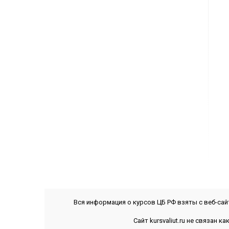
Вся информация о курсов ЦБ РФ взяты с веб-са
Сайт kursvaliut.ru не связан