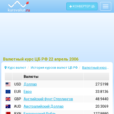
КОНВЕРТЕР ЦБ
Togg
navig
Bалютный курс ЦБ РФ 22 апрель 2006
Курс валют
История курсов валют ЦБ РФ
Валютный курс 22 Апрель 2006
Валюты
USD
Доллар
27.5198
EUR
Евро
33.8136
GBP
Английский Фунт Стерлингов
48.9440
AUD
Австралийский Доллар
20.3069
BYN
Белорусский Рубль
127.9990