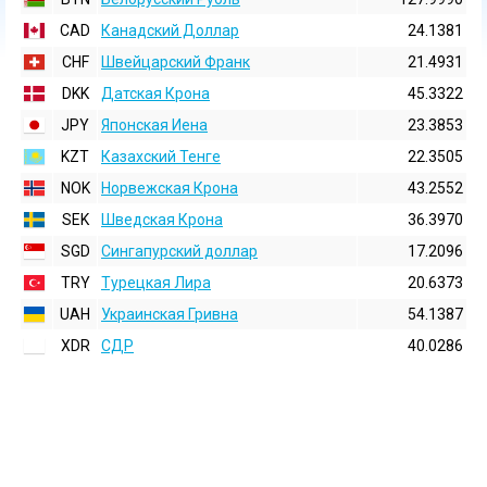
CAD
Канадский Доллар
24.1381
CHF
Швейцарский Франк
21.4931
DKK
Датская Крона
45.3322
JPY
Японская Иена
23.3853
KZT
Казахский Тенге
22.3505
NOK
Норвежская Крона
43.2552
SEK
Шведская Крона
36.3970
SGD
Сингапурский доллар
17.2096
TRY
Турецкая Лира
20.6373
UAH
Украинская Гривна
54.1387
XDR
СДР
40.0286