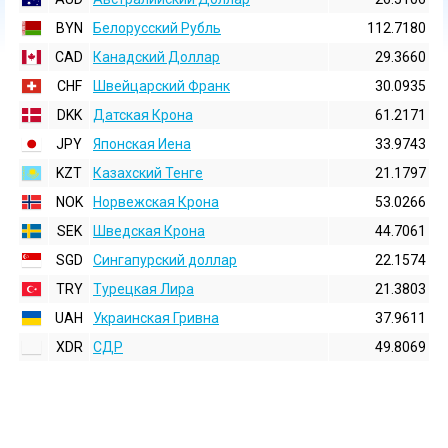
BYN
Белорусский Рубль
112.7180
CAD
Канадский Доллар
29.3660
CHF
Швейцарский Франк
30.0935
DKK
Датская Крона
61.2171
JPY
Японская Иена
33.9743
KZT
Казахский Тенге
21.1797
NOK
Норвежская Крона
53.0266
SEK
Шведская Крона
44.7061
SGD
Сингапурский доллар
22.1574
TRY
Турецкая Лира
21.3803
UAH
Украинская Гривна
37.9611
XDR
СДР
49.8069