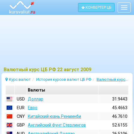
КОНВЕРТЕР ЦБ
Togg
navig
Bалютный курс ЦБ РФ 22 август 2009
Курс валют
История курсов валют ЦБ РФ
Валютный курс 22 Август 2009
Валюты
USD
Доллар
31.9443
EUR
Евро
45.4663
CNY
Китайский юань Ренминби
46.7610
GBP
Английский Фунт Стерлингов
52.6155
AUD
Австралийский Доллар
26.5106