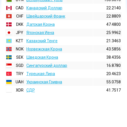
CAD
Канадский Доллар
22.2140
CHF
Швейцарский Франк
22.8809
DKK
Датская Крона
47.4800
JPY
Японская Иена
25.9962
KZT
Казахский Тенге
21.3463
NOK
Норвежская Крона
43.5856
SEK
Шведская Крона
38.4356
SGD
Сингапурский доллар
16.8780
TRY
Турецкая Лира
20.4623
UAH
Украинская Гривна
55.0758
XDR
СДР
41.7517