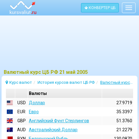
КОНВЕРТЕР ЦБ
Togg
navig
Bалютный курс ЦБ РФ 21 май 2005
Курс валют
История курсов валют ЦБ РФ
Валютный курс 21 Май 2005
Валюты
USD
Доллар
27.9719
EUR
Евро
35.3397
GBP
Английский Фунт Стерлингов
51.3760
AUD
Австралийский Доллар
21.2279
BYN
Белорусский Рубль
130.0870