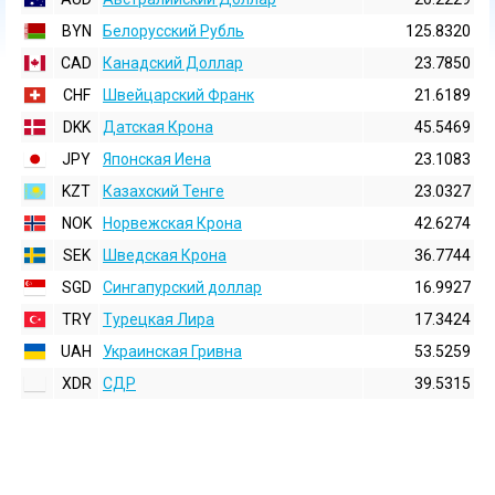
BYN
Белорусский Рубль
125.8320
CAD
Канадский Доллар
23.7850
CHF
Швейцарский Франк
21.6189
DKK
Датская Крона
45.5469
JPY
Японская Иена
23.1083
KZT
Казахский Тенге
23.0327
NOK
Норвежская Крона
42.6274
SEK
Шведская Крона
36.7744
SGD
Сингапурский доллар
16.9927
TRY
Турецкая Лира
17.3424
UAH
Украинская Гривна
53.5259
XDR
СДР
39.5315