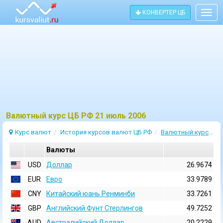
КОНВЕРТЕР ЦБ
Togg
navig
Bалютный курс ЦБ РФ 21 июль 2006
Курс валют
История курсов валют ЦБ РФ
Валютный курс 21 Июль 2006
Валюты
USD
Доллар
26.9674
EUR
Евро
33.9789
CNY
Китайский юань Ренминби
33.7261
GBP
Английский Фунт Стерлингов
49.7252
AUD
Австралийский Доллар
20.2229