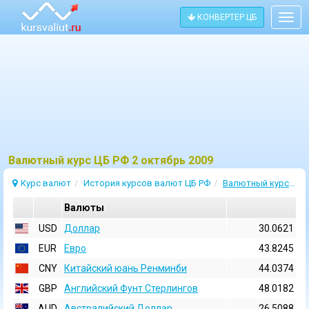
КОНВЕРТЕР ЦБ
Togg
navig
Bалютный курс ЦБ РФ 2 октябрь 2009
Курс валют
История курсов валют ЦБ РФ
Валютный курс 2 Октябрь 2009
Валюты
USD
Доллар
30.0621
EUR
Евро
43.8245
CNY
Китайский юань Ренминби
44.0374
GBP
Английский Фунт Стерлингов
48.0182
AUD
Австралийский Доллар
26.5088