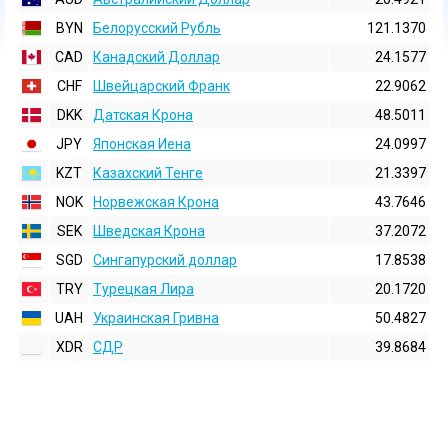
BYN
Белорусский Рубль
121.1370
CAD
Канадский Доллар
24.1577
CHF
Швейцарский Франк
22.9062
DKK
Датская Крона
48.5011
JPY
Японская Иена
24.0997
KZT
Казахский Тенге
21.3397
NOK
Норвежская Крона
43.7646
SEK
Шведская Крона
37.2072
SGD
Сингапурский доллар
17.8538
TRY
Турецкая Лира
20.1720
UAH
Украинская Гривна
50.4827
XDR
СДР
39.8684