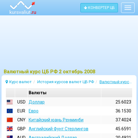
КОНВЕРТЕР ЦБ
Togg
navig
Bалютный курс ЦБ РФ 2 октябрь 2008
Курс валют
История курсов валют ЦБ РФ
Валютный курс 2 Октябрь 2008
Валюты
USD
Доллар
25.6023
EUR
Евро
36.1530
CNY
Китайский юань Ренминби
37.4024
GBP
Английский Фунт Стерлингов
45.6591
AUD
Австралийский Доллар
20.4921