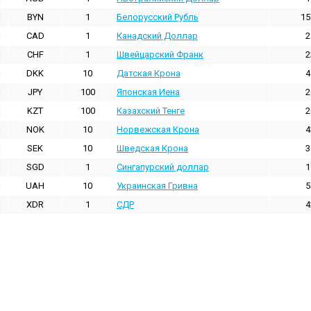
BYN
1
Белорусский Рубль
15
CAD
1
Канадский Доллар
2
CHF
1
Швейцарский Франк
2
DKK
10
Датская Крона
4
JPY
100
Японская Иена
2
KZT
100
Казахский Тенге
2
NOK
10
Норвежская Крона
4
SEK
10
Шведская Крона
3
SGD
1
Сингапурский доллар
1
UAH
10
Украинская Гривна
5
XDR
1
СДР
4