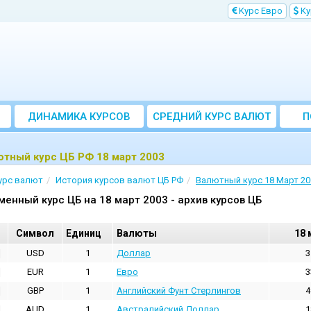
Kурс Евро
Kу
ДИНАМИКА КУРСОВ
CРЕДНИЙ КУРС ВАЛЮТ
П
ЗА МЕСЯЦ
тный курс ЦБ РФ 18 март 2003
урс валют
История курсов валют ЦБ РФ
Валютный курс 18 Март 20
менный курс ЦБ на 18 март 2003 - архив курсов ЦБ
Cимвол
Единиц
Валюты
18 
USD
1
Доллар
3
EUR
1
Евро
3
GBP
1
Английский Фунт Стерлингов
4
AUD
1
Австралийский Доллар
1