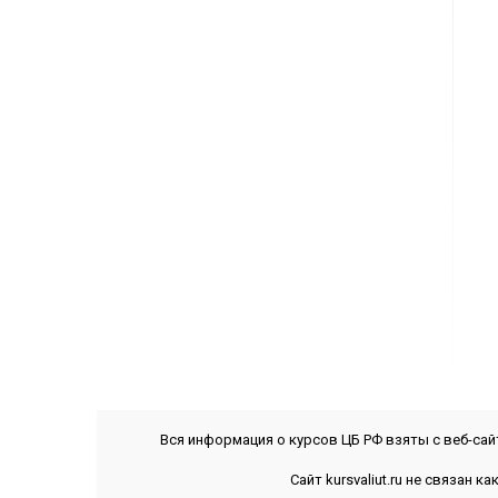
Вся информация о курсов ЦБ РФ взяты с веб-са
Сайт kursvaliut.ru не связан