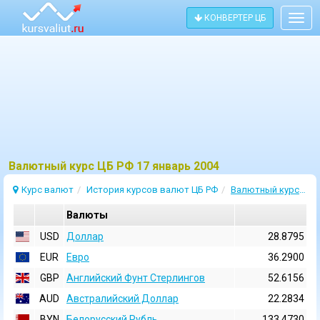
КОНВЕРТЕР ЦБ
Togg
navig
Bалютный курс ЦБ РФ 17 январь 2004
Курс валют
История курсов валют ЦБ РФ
Валютный курс 17 Январь 2004
Валюты
USD
Доллар
28.8795
EUR
Евро
36.2900
GBP
Английский Фунт Стерлингов
52.6156
AUD
Австралийский Доллар
22.2834
BYN
Белорусский Рубль
133.4730