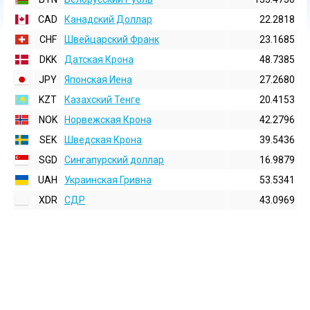
CAD
Канадский Доллар
22.2818
CHF
Швейцарский Франк
23.1685
DKK
Датская Крона
48.7385
JPY
Японская Иена
27.2680
KZT
Казахский Тенге
20.4153
NOK
Норвежская Крона
42.2796
SEK
Шведская Крона
39.5436
SGD
Сингапурский доллар
16.9879
UAH
Украинская Гривна
53.5341
XDR
СДР
43.0969