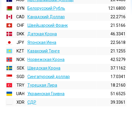
BYN
Белорусский Рубль
121.6800
CAD
Канадский Доллар
22.2716
CHF
Швейцарский Франк
21.5166
DKK
Датская Крона
46.3341
JPY
Японская Иена
22.5618
KZT
Казахский Тенге
21.1255
NOK
Норвежская Крона
42.5279
SEK
Шведская Крона
37.1162
SGD
Сингапурский доллар
17.0341
TRY
Турецкая Лира
18.2160
UAH
Украинская Гривна
51.6525
XDR
СДР
39.3361