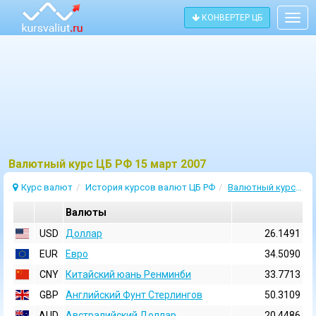
КОНВЕРТЕР ЦБ
Togg
navig
Bалютный курс ЦБ РФ 15 март 2007
Курс валют
История курсов валют ЦБ РФ
Валютный курс 15 Март 2007
Валюты
USD
Доллар
26.1491
EUR
Евро
34.5090
CNY
Китайский юань Ренминби
33.7713
GBP
Английский Фунт Стерлингов
50.3109
AUD
Австралийский Доллар
20.4486